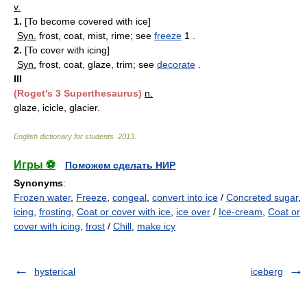
v.
1.
[To become covered with ice]
Syn.
frost, coat, mist, rime; see
freeze
1 .
2.
[To cover with icing]
Syn.
frost, coat, glaze, trim; see
decorate
.
III
(Roget's 3 Superthesaurus)
n.
glaze, icicle, glacier.
English dictionary for students
.
2013
.
Игры ⚽
Поможем сделать НИР
Synonyms
:
Frozen water
,
Freeze
,
congeal
,
convert into ice
/
Concreted sugar
,
icing
,
frosting
,
Coat or cover with ice
,
ice over
/
Ice-cream
,
Coat or
cover with icing
,
frost
/
Chill
,
make icy
hysterical
iceberg