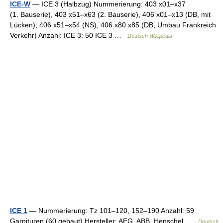
ICE-W
— ICE 3 (Halbzug) Nummerierung: 403 x01–x37
(1. Bauserie), 403 x51–x63 (2. Bauserie), 406 x01–x13 (DB, mit
Lücken); 406 x51–x54 (NS), 406 x80 x85 (DB, Umbau Frankreich
Verkehr) Anzahl: ICE 3: 50 ICE 3 …
Deutsch Wikipedia
ICE 1
— Nummerierung: Tz 101–120, 152–190 Anzahl: 59
Garnituren (60 gebaut) Hersteller: AEG, ABB, Henschel …
Deutsch