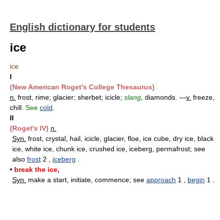
English dictionary for students
ice
ice
I
(New American Roget's College Thesaurus)
n.
frost, rime; glacier; sherbet; icicle;
slang
, diamonds. —
v.
freeze,
chill.
See
cold
.
II
(Roget's IV)
n.
Syn.
frost, crystal, hail, icicle, glacier, floe, ice cube, dry ice, black
ice, white ice, chunk ice, crushed ice, iceberg, permafrost; see
also
frost
2 ,
iceberg
.
•
break the ice,
Syn.
make a start, initiate, commence; see
approach
1 ,
begin
1 .