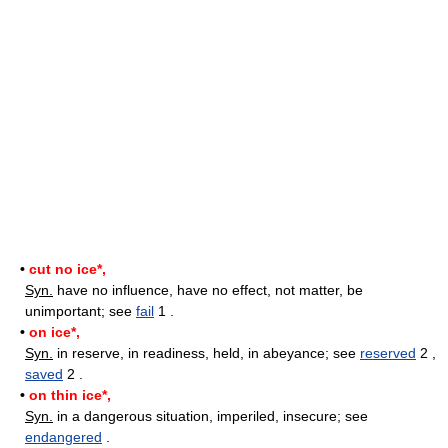
•
cut no ice*,
Syn.
have no influence, have no effect, not matter, be
unimportant; see
fail
1 .
•
on ice*,
Syn.
in reserve, in readiness, held, in abeyance; see
reserved
2 ,
saved
2 .
•
on thin ice*,
Syn.
in a dangerous situation, imperiled, insecure; see
endangered
.