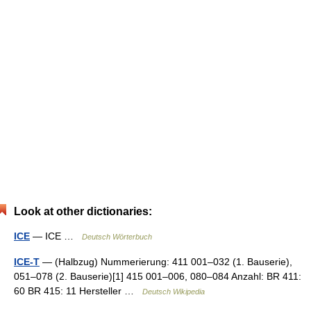
Look at other dictionaries:
ICE
— ICE …
Deutsch Wörterbuch
ICE-T
— (Halbzug) Nummerierung: 411 001–032 (1. Bauserie),
051–078 (2. Bauserie)[1] 415 001–006, 080–084 Anzahl: BR 411:
60 BR 415: 11 Hersteller …
Deutsch Wikipedia