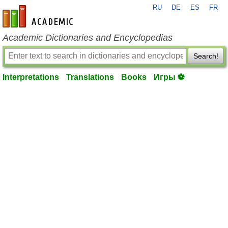
RU
DE
ES
FR
en-academic.com
Academic Dictionaries and Encyclopedias
Search!
Interpretations
Translations
Books
Игры ⚽